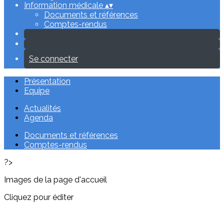
Information médicale
▴
▾
Documents et références
Comptes-rendus
Se connecter
Présentation
Equipe
Actualités
Agenda
Documents et références
Comptes-rendus
?>
Images de la page d'accueil
Cliquez pour éditer