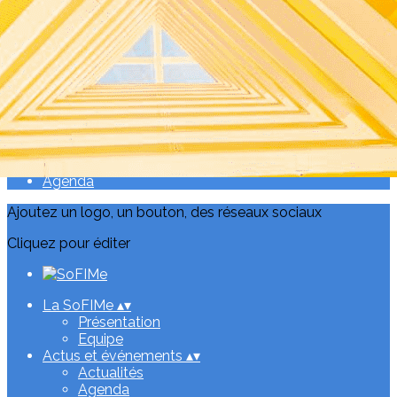
Exporter les lignes sélectionnées
Exporter toutes les colonnes
Exporter uniquement les colonnes affichées
Menu
<
>
Actualités
Agenda
Ajoutez un logo, un bouton, des réseaux sociaux
Cliquez pour éditer
La SoFIMe
▴
▾
Présentation
Equipe
Actus et événements
▴
▾
Actualités
Agenda