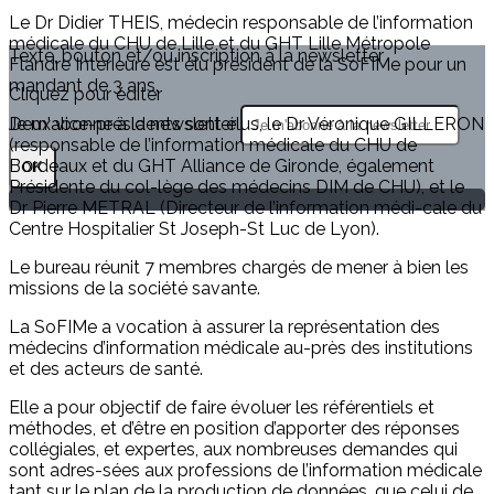
Le Dr Didier THEIS, médecin responsable de l’information
médicale du CHU de Lille et du GHT Lille Métropole
Texte, bouton et/ou inscription à la newsletter
Flandre Intérieure est élu président de la SoFIMe pour un
mandant de 3 ans.
Cliquez pour éditer
Je m'abonne à la newsletter
Deux vice-présidents sont élus, le Dr Véronique GILLERON
(responsable de l’information médicale du CHU de
Bordeaux et du GHT Alliance de Gironde, également
OK
Présidente du col-lège des médecins DIM de CHU), et le
Dr Pierre METRAL (Directeur de l’information médi-cale du
Centre Hospitalier St Joseph-St Luc de Lyon).
Le bureau réunit 7 membres chargés de mener à bien les
missions de la société savante.
La SoFIMe a vocation à assurer la représentation des
médecins d’information médicale au-près des institutions
et des acteurs de santé.
Elle a pour objectif de faire évoluer les référentiels et
méthodes, et d’être en position d’apporter des réponses
collégiales, et expertes, aux nombreuses demandes qui
sont adres-sées aux professions de l’information médicale
tant sur le plan de la production de données, que celui de